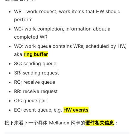
WR：work request, work items that HW should
perform
WC: work completion, information about a
completed WR
WQ: work queue contains WRs, scheduled by HW,
aka
ring buffer
SQ: sending queue
SR: sending request
RQ: receive queue
RR: receive request
QP: queue pair
EQ: event queue, e.g.
HW events
接下来看下一个具体 Mellanox 网卡的
硬件相关信息
：