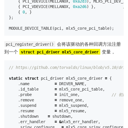
{
PCI_VDEVICE
(
MELLANOX
,
0xa2d3
),
MLX5_PCI_DEV_IS
{
PCI_VDEVICE
(
MELLANOX
,
0xa2d6
)
},
/*
{
0
,
}
};
MODULE_DEVICE_TABLE
(
pci
,
mlx5_core_pci_table
);
会将该驱动的各种回调方法注册
pci_register_driver()
到一个
变量，
struct pci_driver mlx5_core_driver
// https://github.com/torvalds/linux/blob/v5.10/driv
static
struct
pci_driver
mlx5_core_driver
=
{
.
name
=
DRIVER_NAME
,
.
id_table
=
mlx5_core_pci_table
,
.
probe
=
init_one
,
// 初
.
remove
=
remove_one
,
.
suspend
=
mlx5_suspend
,
.
resume
=
mlx5_resume
,
.
shutdown
=
shutdown
,
.
err_handler
=
&
mlx5_err_handler
,
.
sriov_configure
=
mlx5_core_sriov_configure
,