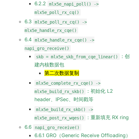
6.2.2
mlx5e_napi_poll() ->
mlx5e_poll_rx_cq()
6.3
mlx5e_poll_rx_cq() ->
mlx5e_handle_rx_cqe()
6.4
mlx5e_handle_rx_cqe() ->
napi_gro_receive()
：创
skb = mlx5e_skb_from_cqe_linear()
建内核数据包
第二次数据复制
mlx5e_complete_rx_cqe() ->
：初始化 L2
mlx5e_build_rx_skb()
header、IPSec、时间戳等
mlx5e_build_rx_skb() ->
：重新填充 RX ring
mlx5e_post_rx_wqes()
6.6
napi_gro_receive()
6.6.1 GRO（Generic Receive Offloading）