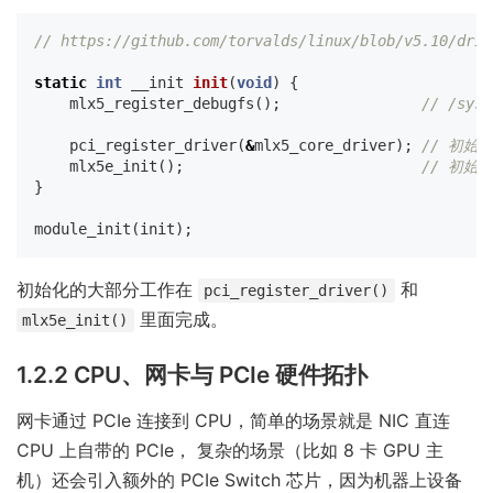
// https://github.com/torvalds/linux/blob/v5.10/driv
static
int
__init
init
(
void
)
{
mlx5_register_debugfs
();
// /sys/
pci_register_driver
(
&
mlx5_core_driver
);
// 初始
mlx5e_init
();
// 初始化
}
module_init
(
init
);
初始化的大部分工作在
和
pci_register_driver()
里面完成。
mlx5e_init()
1.2.2 CPU、网卡与 PCIe 硬件拓扑
网卡通过 PCIe 连接到 CPU，简单的场景就是 NIC 直连
CPU 上自带的 PCIe， 复杂的场景（比如 8 卡 GPU 主
机）还会引入额外的 PCIe Switch 芯片，因为机器上设备