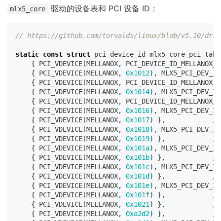
驱动的设备表和 PCI 设备 ID：
mlx5_core
// https://github.com/torvalds/linux/blob/v5.10/driv
static
const
struct
pci_device_id
mlx5_core_pci_tabl
{
PCI_VDEVICE
(
MELLANOX
,
PCI_DEVICE_ID_MELLANOX_C
{
PCI_VDEVICE
(
MELLANOX
,
0x1012
),
MLX5_PCI_DEV_IS
{
PCI_VDEVICE
(
MELLANOX
,
PCI_DEVICE_ID_MELLANOX_C
{
PCI_VDEVICE
(
MELLANOX
,
0x1014
),
MLX5_PCI_DEV_IS
{
PCI_VDEVICE
(
MELLANOX
,
PCI_DEVICE_ID_MELLANOX_C
{
PCI_VDEVICE
(
MELLANOX
,
0x1016
),
MLX5_PCI_DEV_IS
{
PCI_VDEVICE
(
MELLANOX
,
0x1017
)
},
/*
{
PCI_VDEVICE
(
MELLANOX
,
0x1018
),
MLX5_PCI_DEV_IS
{
PCI_VDEVICE
(
MELLANOX
,
0x1019
)
},
/*
{
PCI_VDEVICE
(
MELLANOX
,
0x101a
),
MLX5_PCI_DEV_IS
{
PCI_VDEVICE
(
MELLANOX
,
0x101b
)
},
/*
{
PCI_VDEVICE
(
MELLANOX
,
0x101c
),
MLX5_PCI_DEV_IS
{
PCI_VDEVICE
(
MELLANOX
,
0x101d
)
},
/*
{
PCI_VDEVICE
(
MELLANOX
,
0x101e
),
MLX5_PCI_DEV_IS
{
PCI_VDEVICE
(
MELLANOX
,
0x101f
)
},
/*
{
PCI_VDEVICE
(
MELLANOX
,
0x1021
)
},
/*
{
PCI_VDEVICE
(
MELLANOX
,
0xa2d2
)
},
/*