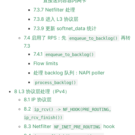
直接送到容器内网卡
7.3.7 Netfilter 处理
7.3.8 进入 L3 协议层
7.3.9 更新 softnet_data 统计
7.4 启用了 RPS：先
再转
enqueue_to_backlog()
7.3
7.4.1
enqueue_to_backlog()
Flow limits
处理 backlog 队列：NAPI poller
process_backlog()
8 L3 协议层处理（IPv4）
8.1 IP 协议层
8.2
ip_rcv() -> NF_HOOK(PRE_ROUTING,
ip_rcv_finish())
8.3 Netfilter
hook
NF_INET_PRE_ROUTING