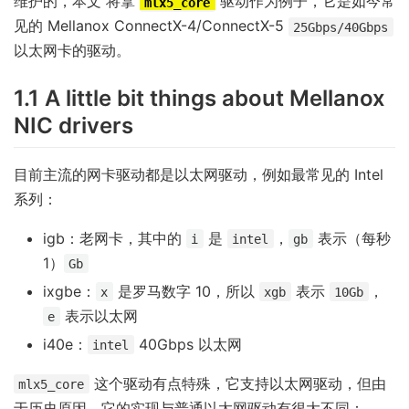
维护的，本文 将拿
驱动作为例子，它是如今常
mlx5_core
见的 Mellanox ConnectX-4/ConnectX-5
25Gbps/40Gbps
以太网卡的驱动。
1.1 A little bit things about Mellanox
NIC drivers
目前主流的网卡驱动都是以太网驱动，例如最常见的 Intel
系列：
igb：老网卡，其中的
是
，
表示（每秒
i
intel
gb
1）
Gb
ixgbe：
是罗马数字 10，所以
表示
，
x
xgb
10Gb
表示以太网
e
i40e：
40Gbps 以太网
intel
这个驱动有点特殊，它支持以太网驱动，但由
mlx5_core
于历史原因，它的实现与普通以太网驱动有很大不同：