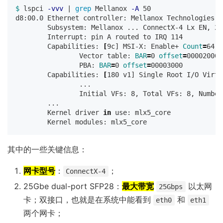
$ 
lspci 
-vvv
 | 
grep 
Mellanox 
-A
 50

d8:00.0 Ethernet controller: Mellanox Technologies M
        Subsystem: Mellanox ... ConnectX-4 Lx EN, 25
        Interrupt: pin A routed to IRQ 114

        Capabilities: 
[
9c] MSI-X: Enable+ 
Count
=
64 M
                Vector table: 
BAR
=
0 
offset
=
00002000

                PBA: 
BAR
=
0 
offset
=
00003000

        Capabilities: 
[
180 v1] Single Root I/O Virtu
                ...

                Initial VFs: 8, Total VFs: 8, Number
        ...

        Kernel driver 
in 
use: mlx5_core

其中的一些关键信息：
网卡型号
：
；
ConnectX-4
25Gbe dual-port SFP28：
最大带宽
以太网
25Gbps
卡；双接口，也就是在系统中能看到
和
eth0
eth1
两个网卡；