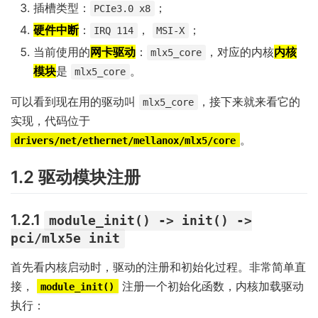
插槽类型：
；
PCIe3.0 x8
硬件中断
：
，
；
IRQ 114
MSI-X
当前使用的
网卡驱动
：
，对应的内核
内核
mlx5_core
模块
是
。
mlx5_core
可以看到现在用的驱动叫
，接下来就来看它的
mlx5_core
实现，代码位于
。
drivers/net/ethernet/mellanox/mlx5/core
1.2 驱动模块注册
1.2.1
module_init() -> init() ->
pci/mlx5e init
首先看内核启动时，驱动的注册和初始化过程。非常简单直
接，
注册一个初始化函数，内核加载驱动
module_init()
执行：