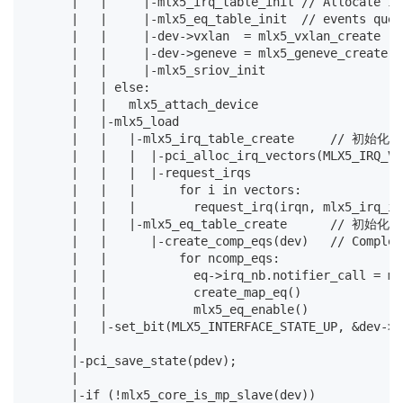
      |   |     |-mlx5_irq_table_init // Allocate IR
      |   |     |-mlx5_eq_table_init  // events queue
      |   |     |-dev->vxlan  = mlx5_vxlan_create

      |   |     |-dev->geneve = mlx5_geneve_create

      |   |     |-mlx5_sriov_init

      |   | else:

      |   |   mlx5_attach_device

      |   |-mlx5_load

      |   |   |-mlx5_irq_table_create     // 初始化
      |   |   |  |-pci_alloc_irq_vectors(MLX5_IRQ_VE
      |   |   |  |-request_irqs

      |   |   |      for i in vectors:

      |   |   |        request_irq(irqn, mlx5_ir
      |   |   |-mlx5_eq_table_create      // 初始
      |   |      |-create_comp_eqs(dev)   // Completi
      |   |          for ncomp_eqs:

      |   |            eq->irq_nb.notifier_call = ml
      |   |            create_map_eq()

      |   |            mlx5_eq_enable()

      |   |-set_bit(MLX5_INTERFACE_STATE_UP, &dev->i
      |

      |-pci_save_state(pdev);

      |

      |-if (!mlx5_core_is_mp_slave(dev))
