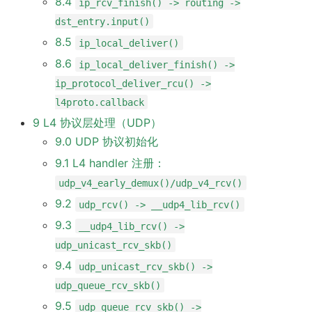
8.4
ip_rcv_finish() -> routing ->
dst_entry.input()
8.5
ip_local_deliver()
8.6
ip_local_deliver_finish() ->
ip_protocol_deliver_rcu() ->
l4proto.callback
9 L4 协议层处理（UDP）
9.0 UDP 协议初始化
9.1 L4 handler 注册：
udp_v4_early_demux()/udp_v4_rcv()
9.2
udp_rcv() -> __udp4_lib_rcv()
9.3
__udp4_lib_rcv() ->
udp_unicast_rcv_skb()
9.4
udp_unicast_rcv_skb() ->
udp_queue_rcv_skb()
9.5
udp_queue_rcv_skb() ->