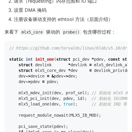
请求（requesting）内存范围和 IO 端口
设置 DMA 掩码
注册设备驱动支持的 ethtool 方法（后面介绍）
来看下
驱动的
包含哪些过程：
mlx5_core
probe()
// https://github.com/torvalds/linux/blob/v5.10/driv
static
int
init_one
(
struct
pci_dev
*
pdev
,
const
stru
struct
devlink
*
devlink
=
mlx5_devlink_all
struct
mlx5_core_dev
*
dev
=
devlink_priv
(
dev
dev
->
device
=
&
pdev
->
dev
;
dev
->
pdev
=
pdev
;
mlx5_mdev_init
(
dev
,
prof_sel
);
// 初始化 mlx5 de
mlx5_pci_init
(
dev
,
pdev
,
id
);
// 初始化 IO/DMA/
mlx5_load_one
(
dev
,
true
);
// 初始化 IRQ 等
request_module_nowait
(
MLX5_IB_MOD
);
pci_save_state
(
pdev
);
if
(
!
mlx5_core_is_mp_slave
(
dev
))