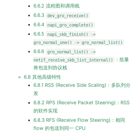
6.6.2 流程图和调用栈
6.6.3
dev_gro_receive()
6.6.4
napi_gro_complete()
6.6.5
napi_skb_finish() ->
gro_normal_one() -> gro_normal_list()
6.6.6
gro_normal_list() ->
：批量
netif_receive_skb_list_internal()
将包送到协议栈
6.8 其他高级特性
6.8.1 RSS (Receive Side Scaling)：多队列分
发
6.8.2 RPS (Receive Packet Steering)：RSS
的软件实现
6.8.3 RFS (Receive Flow Steering)：相同
flow 的包送到同一 CPU