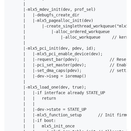
      |

      |-mlx5_mdev_init(dev, prof_sel)

      |   |-debugfs_create_dir

      |   |-mlx5_pagealloc_init(dev)

      |       |-create_singlethread_workqueue("mlx5_
      |           |-alloc_ordered_workqueue

      |               |-alloc_workqueue     // kerne
      |

      |-mlx5_pci_init(dev, pdev, id);

      |   |-mlx5_pci_enable_device(dev);

      |   |-request_bar(pdev);             // Reserv
      |   |-pci_set_master(pdev);          // Enable
      |   |-set_dma_caps(pdev);            // settin
      |   |-dev->iseg = ioremap()

      |

      |-mlx5_load_one(dev, true);

      |   |-if interface already STATE_UP

      |   |   return

      |   |

      |   |-dev->state = STATE_UP

      |   |-mlx5_function_setup       // Init firmwa
      |   |-if boot:

      |   |   mlx5_init_once
