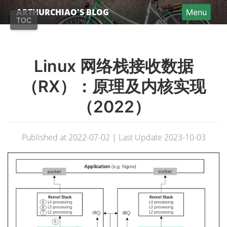
Home
ARTHURCHIAO'S BLOG
Menu
TOC
Articles (EN)
Articles (中文)
Linux 网络栈接收数据
Categories
About
（RX）：原理及内核实现
Donate
（2022）
RSS
Published at 2022-07-02 | Last Update 2023-10-03