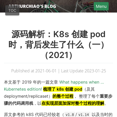
Home
ARTHURCHIAO'S BLOG
Menu
TOC
Articles (EN)
Articles (中文)
源码解析：K8s 创建 pod
Categories
About
时，背后发生了什么（一）
Donate
（2021）
RSS
Published at 2021-06-01 | Last Update 2023-01-25
本文基于 2019 年的一篇文章
What happens when …
Kubernetes edition!
梳理了 k8s 创建 pod
（及其
deployment/replicaset）
的整个过程
， 整理了每个
重要步
骤的代码调用栈
，以
在实现层面加深对整个过程的理解
。
原文参考的 k8S 代码已经较老（
/
以及当时的
v1.8
v1.14