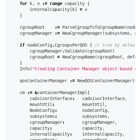
for
k
,
v
:=
range
capacity
{
internalCapacity
[
k
]
=
v
}
cgroupRoot
:=
ParseCgroupfsToCgroupName
(
nodeC
cgroupManager
:=
NewCgroupManager
(
subsystems
,
no
if
nodeConfig
.
CgroupsPerQOS
{
// true by default
cgroupManager
.
Validate
(
cgroupRoot
)
cgroupRoot
=
NewCgroupName
(
cgroupRoot
,
defau
}
Info
(
"Creating Container Manager object based on
qosContainerManager
:=
NewQOSContainerManager
(
su
cm
:=
&
containerManagerImpl
{
cadvisorInterface
:
cadvisorInterface
,
mountUtil
:
mountUtil
,
NodeConfig
:
nodeConfig
,
subsystems
:
subsystems
,
cgroupManager
:
cgroupManager
,
capacity
:
capacity
,
internalCapacity
:
internalCapacity
,
cgroupRoot
:
cgroupRoot
,