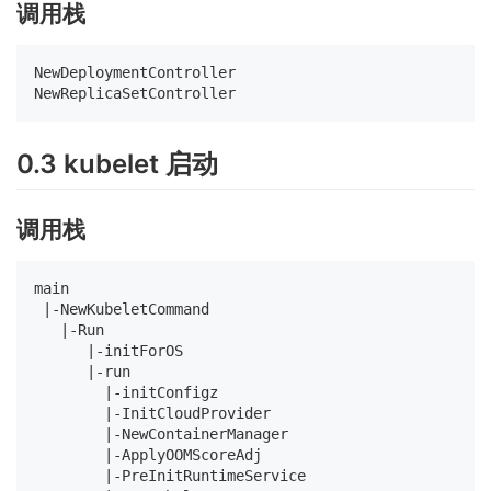
调用栈
NewDeploymentController

0.3 kubelet 启动
调用栈
main                                                
 |-NewKubeletCommand                                
   |-Run                                            
      |-initForOS                                   
      |-run                                         
        |-initConfigz                               
        |-InitCloudProvider

        |-NewContainerManager

        |-ApplyOOMScoreAdj

        |-PreInitRuntimeService
