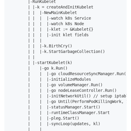
        |-RunKubelet                                
        | |-k = createAndInitKubelet                
        | |  |-NewMainKubelet

        | |  |  |-watch k8s Service

        | |  |  |-watch k8s Node

        | |  |  |-klet := &Kubelet{}

        | |  |  |-init klet fields

        | |  |

        | |  |-k.BirthCry()

        | |  |-k.StartGarbageCollection()

        | |

        | |-startKubelet(k)                         
        |    |-go k.Run()                           
        |    |  |-go cloudResourceSyncManager.Run()

        |    |  |-initializeModules

        |    |  |-go volumeManager.Run()

        |    |  |-go nodeLeaseController.Run()

        |    |  |-initNetworkUtil() // setup iptables
        |    |  |-go Until(PerformPodKillingWork, 1*
        |    |  |-statusManager.Start()

        |    |  |-runtimeClassManager.Start

        |    |  |-pleg.Start()

        |    |  |-syncLoop(updates, kl)             
        |    |
