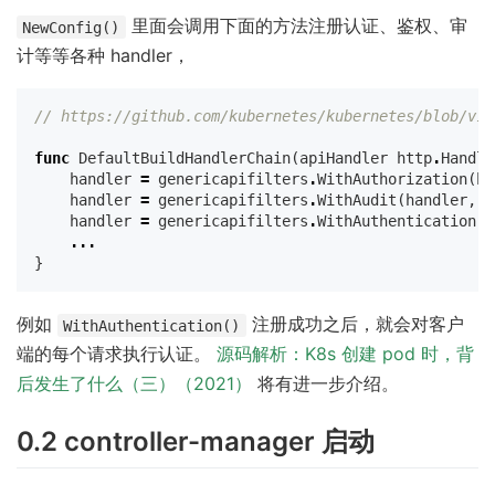
里面会调用下面的方法注册认证、鉴权、审
NewConfig()
计等等各种 handler，
// https://github.com/kubernetes/kubernetes/blob/v1.
func
DefaultBuildHandlerChain
(
apiHandler
http
.
Handle
handler
=
genericapifilters
.
WithAuthorization
(
ha
handler
=
genericapifilters
.
WithAudit
(
handler
,
c
handler
=
genericapifilters
.
WithAuthentication
(
h
...
}
例如
注册成功之后，就会对客户
WithAuthentication()
端的每个请求执行认证。
源码解析：K8s 创建 pod 时，背
后发生了什么（三）（2021）
将有进一步介绍。
0.2 controller-manager 启动