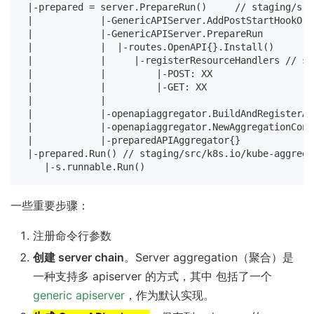
 |-prepared = server.PrepareRun()     // staging/src
 |            |-GenericAPIServer.AddPostStartHookOrDi
 |            |-GenericAPIServer.PrepareRun

 |            |  |-routes.OpenAPI{}.Install()

 |            |     |-registerResourceHandlers // st
 |            |         |-POST: XX

 |            |         |-GET: XX

 |            |

 |            |-openapiaggregator.BuildAndRegisterAg
 |            |-openapiaggregator.NewAggregationCont
 |            |-preparedAPIAggregator{}

 |-prepared.Run() // staging/src/k8s.io/kube-aggrega
一些重要步骤：
注册命令行参数
创建 server chain
。Server aggregation（聚合）是
一种支持多 apiserver 的方式，其中 包括了一个
generic apiserver
，作为默认实现。