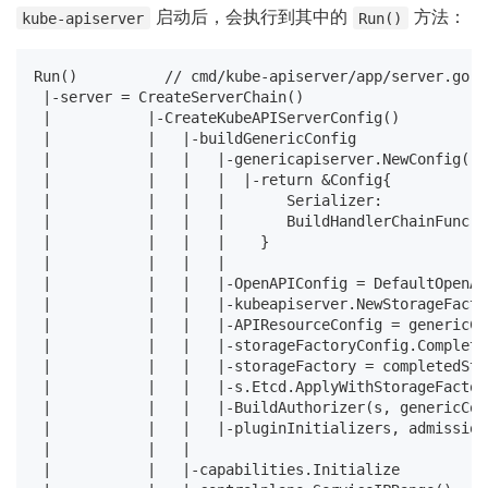
启动后，会执行到其中的
方法：
kube-apiserver
Run()
Run()          // cmd/kube-apiserver/app/server.go

 |-server = CreateServerChain()

 |           |-CreateKubeAPIServerConfig()

 |           |   |-buildGenericConfig

 |           |   |   |-genericapiserver.NewConfig() 
 |           |   |   |  |-return &Config{

 |           |   |   |       Serializer:            
 |           |   |   |       BuildHandlerChainFunc
 |           |   |   |    } 

 |           |   |   |

 |           |   |   |-OpenAPIConfig = DefaultOpenAP
 |           |   |   |-kubeapiserver.NewStorageFac
 |           |   |   |-APIResourceConfig = genericCo
 |           |   |   |-storageFactoryConfig.Complete
 |           |   |   |-storageFactory = completedSto
 |           |   |   |-s.Etcd.ApplyWithStorageFactor
 |           |   |   |-BuildAuthorizer(s, genericCon
 |           |   |   |-pluginInitializers, admission
 |           |   |

 |           |   |-capabilities.Initialize
