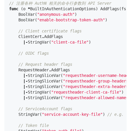
// 注册各种 AuthN 相关的命令行参数到 API Server
func
(
o
*
BuiltInAuthenticationOptions
)
AddFlags
(
fs
*
BoolVar
(
"anonymous-auth"
)
BoolVar
(
"enable-bootstrap-token-auth"
)
// Client certificate flags
ClientCert
.
AddFlags
|-
StringVar
(
"client-ca-file"
)
// OIDC flags
// Request header flags
RequestHeader
.
AddFlags
|-
StringSliceVar
(
"requestheader-username-heade
|-
StringSliceVar
(
"requestheader-group-headers"
|-
StringSliceVar
(
"requestheader-extra-headers-
|-
StringVar
(
"requestheader-client-ca-file"
)
|-
StringSliceVar
(
"requestheader-allowed-names"
// ServiceAccount flags
StringVar
(
"service-account-key-file"
)
// e.g. --
// Token file