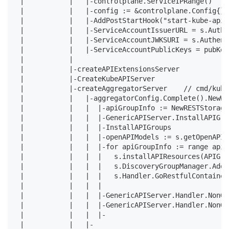
 |           |   |-controlplane.ServiceIPRange()

 |           |   |-config := &controlplane.Config{}

 |           |   |-AddPostStartHook("start-kube-apis
 |           |   |-ServiceAccountIssuerURL = s.Authe
 |           |   |-ServiceAccountJWKSURI = s.Authent
 |           |   |-ServiceAccountPublicKeys = pubKeys
 |           |

 |           |-createAPIExtensionsServer

 |           |-CreateKubeAPIServer

 |           |-createAggregatorServer    // cmd/kube
 |           |   |-aggregatorConfig.Complete().NewWi
 |           |   |  |-apiGroupInfo := NewRESTStorage(
 |           |   |  |-GenericAPIServer.InstallAPIGro
 |           |   |  |-InstallAPIGroups

 |           |   |  |-openAPIModels := s.getOpenAPIM
 |           |   |  |-for apiGroupInfo := range apiG
 |           |   |  |   s.installAPIResources(APIGro
 |           |   |  |   s.DiscoveryGroupManager.AddG
 |           |   |  |   s.Handler.GoRestfulContainer
 |           |   |  |

 |           |   |  |-GenericAPIServer.Handler.NonGo
 |           |   |  |-GenericAPIServer.Handler.NonGo
 |           |   |  |-

 |           |   |-
