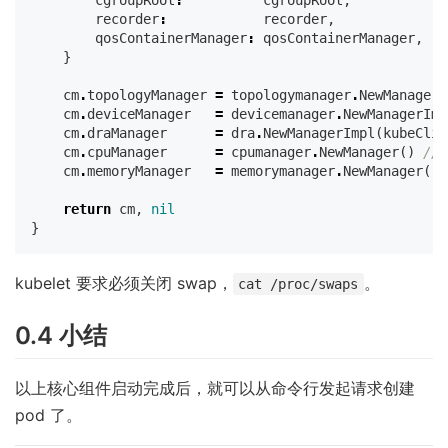
recorder
:
recorder
,
qosContainerManager
:
qosContainerManager
,
}
cm
.
topologyManager
=
topologymanager
.
NewManager
(
cm
.
deviceManager
=
devicemanager
.
NewManagerImp
cm
.
draManager
=
dra
.
NewManagerImpl
(
kubeClie
cm
.
cpuManager
=
cpumanager
.
NewManager
()
// 
cm
.
memoryManager
=
memorymanager
.
NewManager
()
return
cm
,
nil
}
kubelet 要求必须关闭 swap，
。
cat /proc/swaps
0.4 小结
以上核心组件启动完成后，就可以从命令行发起请求创建
pod 了。