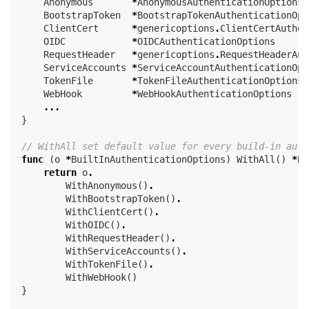
Anonymous
*
AnonymousAuthenticationOptions
BootstrapToken
*
BootstrapTokenAuthenticationOpt
ClientCert
*
genericoptions
.
ClientCertAuthen
OIDC
*
OIDCAuthenticationOptions
RequestHeader
*
genericoptions
.
RequestHeaderAut
ServiceAccounts
*
ServiceAccountAuthenticationOpt
TokenFile
*
TokenFileAuthenticationOptions
WebHook
*
WebHookAuthenticationOptions
...
}
// WithAll set default value for every build-in auth
func
(
o
*
BuiltInAuthenticationOptions
)
WithAll
()
*
Bu
return
o
.
WithAnonymous
()
.
WithBootstrapToken
()
.
WithClientCert
()
.
WithOIDC
()
.
WithRequestHeader
()
.
WithServiceAccounts
()
.
WithTokenFile
()
.
WithWebHook
()
}