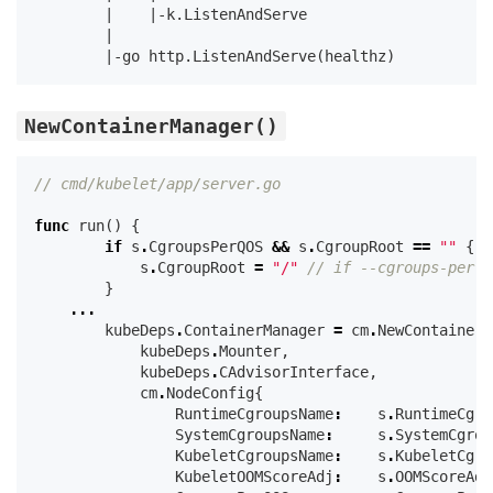
        |    |-k.ListenAndServe

        |

NewContainerManager()
// cmd/kubelet/app/server.go
func
run
()
{
if
s
.
CgroupsPerQOS
&&
s
.
CgroupRoot
==
""
{
s
.
CgroupRoot
=
"/"
// if --cgroups-per-q
}
...
kubeDeps
.
ContainerManager
=
cm
.
NewContainerM
kubeDeps
.
Mounter
,
kubeDeps
.
CAdvisorInterface
,
cm
.
NodeConfig
{
RuntimeCgroupsName
:
s
.
RuntimeCgro
SystemCgroupsName
:
s
.
SystemCgrou
KubeletCgroupsName
:
s
.
KubeletCgro
KubeletOOMScoreAdj
:
s
.
OOMScoreAdj