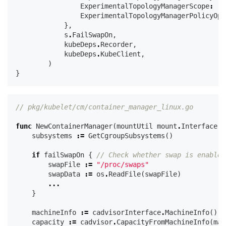
ExperimentalTopologyManagerScope
:
ExperimentalTopologyManagerPolicyOpt
},
s
.
FailSwapOn
,
kubeDeps
.
Recorder
,
kubeDeps
.
KubeClient
,
)
}
// pkg/kubelet/cm/container_manager_linux.go
func
NewContainerManager
(
mountUtil
mount
.
Interface
,
subsystems
:=
GetCgroupSubsystems
()
if
failSwapOn
{
// Check whether swap is enabled
swapFile
:=
"/proc/swaps"
swapData
:=
os
.
ReadFile
(
swapFile
)
...
}
machineInfo
:=
cadvisorInterface
.
MachineInfo
()
capacity
:=
cadvisor
.
CapacityFromMachineInfo
(
mac