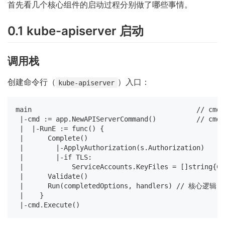
首先看几个核心组件的启动过程分别做了哪些事情。
0.1 kube-apiserver 启动
调用栈
创建命令行（
）入口：
kube-apiserver
main                                         // cmd/
 |-cmd := app.NewAPIServerCommand()          // cmd/
 |  |-RunE := func() {

 |      Complete()

 |        |-ApplyAuthorization(s.Authorization)

 |        |-if TLS:

 |            ServiceAccounts.KeyFiles = []string{Ce
 |      Validate()

 |      Run(completedOptions, handlers) // 核心逻辑

 |    }
