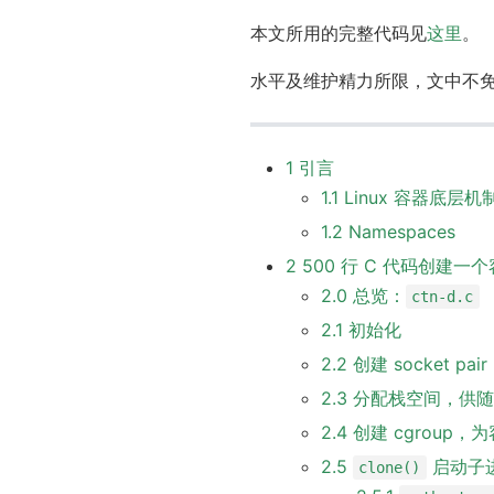
本文所用的完整代码见
这里
。
水平及维护精力所限，文中不
1 引言
1.1 Linux 容器底层
1.2 Namespaces
2 500 行 C 代码创建一
2.0 总览：
ctn-d.c
2.1 初始化
2.2 创建 socket
2.3 分配栈空间，供
2.4 创建 cgrou
2.5
启动子
clone()