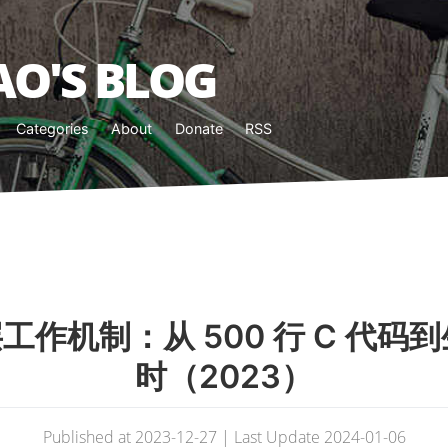
O'S BLOG
Categories
About
Donate
RSS
底层工作机制：从 500 行 C 代
时（2023）
Published at 2023-12-27 | Last Update 2024-01-06