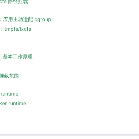
lxcfs 路径挂载
决：应用主动适配 cgroup
tmpfs/lxcfs
基本工作原理
录挂载范围
 runtime
er runtime