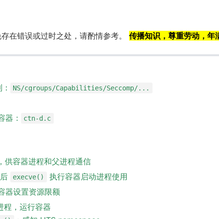
免存在错误或过时之处，请酌情参考。
传播知识，尊重劳动，年
机制：
NS/cgroups/Capabilities/Seccomp/...
个容器：
ctn-d.c
 pair，供容器进程和父进程通信
随后
执行容器启动进程使用
execve()
p，为容器设置资源限额
进程，运行容器