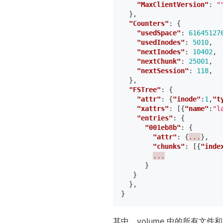
"MaxClientVersion"
:
"
},
"Counters"
:
{
"usedSpace"
:
61645127
"usedInodes"
:
5010
,
"nextInodes"
:
10402
,
"nextChunk"
:
25001
,
"nextSession"
:
118
,
},
"FSTree"
:
{
"attr"
:
{
"inode"
:
1
,
"t
"xattrs"
:
[{
"name"
:
"l
"entries"
:
{
"001eb8b"
:
{
"attr"
:
{
...
},
"chunks"
:
[{
"inde
...
}
}
},
}
其中，volume 中的所有文