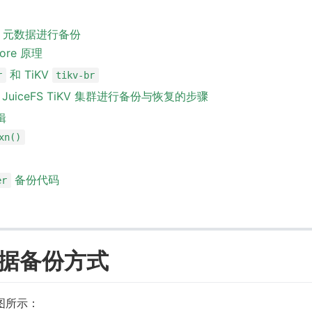
eFS 元数据进行备份
store 原理
和 TiKV
r
tikv-br
 JuiceFS TiKV 集群进行备份与恢复的步骤
辑
xn()
备份代码
er
 元数据备份方式
下图所示：