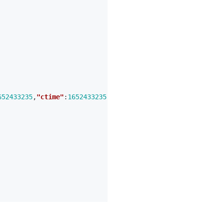
652433235
,
"ctime"
:
1652433235
,
"mtimensec"
:
553010494
,
"ctim