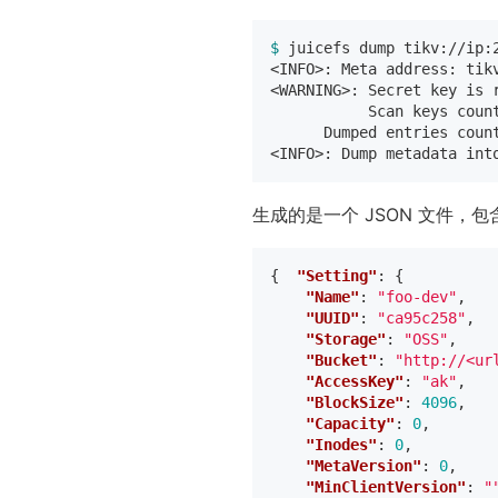
$ 
juicefs dump tikv://ip:2
<INFO>: Meta address: tik
<WARNING>: Secret key is 
           Scan keys coun
Dumped entries coun
<INFO>: Dump metadata int
生成的是一个 JSON 文件，包含
{
"Setting"
:
{
"Name"
:
"foo-dev"
,
"UUID"
:
"ca95c258"
,
"Storage"
:
"OSS"
,
"Bucket"
:
"http://<ur
"AccessKey"
:
"ak"
,
"BlockSize"
:
4096
,
"Capacity"
:
0
,
"Inodes"
:
0
,
"MetaVersion"
:
0
,
"MinClientVersion"
:
"