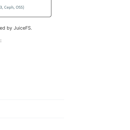
led by JuiceFS.
：