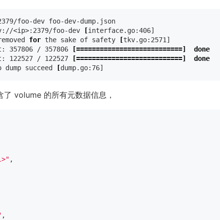
379/foo-dev foo-dev-dump.json

v://<ip>:2379/foo-dev 
[
interface.go:406]

removed 
for 
the sake of safety 
[
tkv.go:2571]

t: 357806 / 357806 
[===========================]
done

t: 122527 / 122527 
[===========================]
done
o dump succeed 
[
了 volume 的所有元数据信息，
l>"
,
"
,