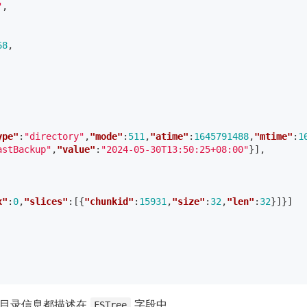
"
,
68
,
ype"
:
"directory"
,
"mode"
:
511
,
"atime"
:
1645791488
,
"mtime"
:
1
astBackup"
,
"value"
:
"2024-05-30T13:50:25+08:00"
}],
x"
:
0
,
"slices"
:[{
"chunkid"
:
15931
,
"size"
:
32
,
"len"
:
32
}]}]
件和目录信息都描述在
字段中。
FSTree