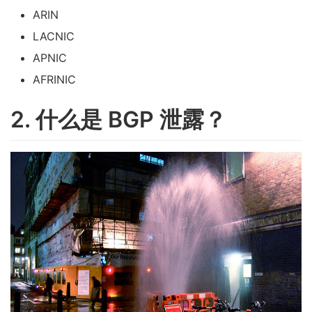
ARIN
LACNIC
APNIC
AFRINIC
2. 什么是 BGP 泄露？