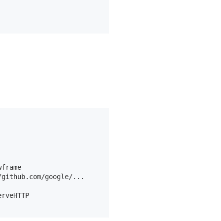
frame

github.com/google/...

rveHTTP
