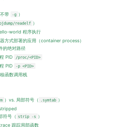
（不带
）
-g
）
bjdump/readelf
llo-world 程序执行
方式部署的应用（container process）
标文件的绝对路径
程 PID
/proc/<PID>
程 PID
-p <PID>
核函数调用栈
）vs. 局部符号（
）
ym
.symtab
stripped
局部符号（
）
strip -s
pftrace 跟踪局部函数