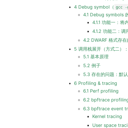
4 Debug symbol（
gcc -
4.1 Debug symbo
4.1.1 功能一
4.1.2 功能二：调
4.2 DWARF 格式
5 调用栈展开（方式二）：fra
5.1 基本原理
5.2 例子
5.3 存在的问题：默
6 Profiling & tracing
6.1 Perf profiling
6.2 bpftrace profilin
6.3 bpftrace event t
Kernel tracing
User space trac