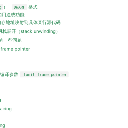
）：
格式
g
DWARF
ls 的用途或功能
：将内存地址映射到具体某行源代码
用栈展开（stack unwinding）
存在的一些问题
me pointer
认编译参数
-fomit-frame-pointer
g
racing
ing