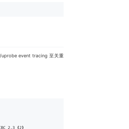
/uprobe event tracing 至关重
IBC_2.3 
(
2
)