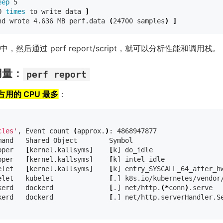
eep 
0 
times 
to write data 
]
nd wrote 4.636 MB perf.data 
(
24700 samples
)
]
中，然后通过 perf report/script，就可以分析性能和调用栈。
占用量：
perf report
用的 CPU 最多
：
cles'
, Event count 
(
approx.
)
: 4868947877

and   Shared Object        Symbol

pper   
[
kernel.kallsyms]    
[
k] do_idle

pper   
[
kernel.kallsyms]    
[
k] intel_idle

elet   
[
kernel.kallsyms]    
[
k] entry_SYSCALL_64_after_hw
elet   kubelet              
[
.] k8s.io/kubernetes/vendor/
kerd   dockerd              
[
.] net/http.
(
*
conn
)
.serve

kerd   dockerd              
[
.] net/http.serverHandler.Se