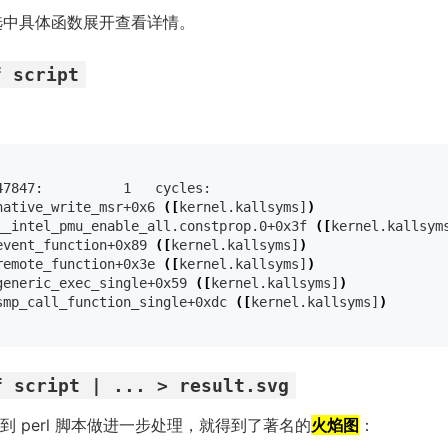
选中具体函数展开查看详情。
f script
：
47847:          1   cycles:

native_write_msr+0x6 
([
kernel.kallsyms]
)
__intel_pmu_enable_all.constprop.0+0x3f 
([
kernel.kallsym
event_function+0x89 
([
kernel.kallsyms]
)
remote_function+0x3e 
([
kernel.kallsyms]
)
generic_exec_single+0x59 
([
kernel.kallsyms]
)
smp_call_function_single+0xdc 
([
kernel.kallsyms]
)
f script | ... > result.svg
 perl 脚本做进一步处理，就得到了著名的
火焰图
：