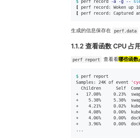
$ 
perf record 
-a
-g
--
sl
[
 perf record: Woken up 1
[
 perf record: Captured a
生成的信息保存在
perf.data
1.1.2 查看函数 CPU 
查看看
哪些函数占
perf report
$ 
perf report

Samples: 24K of event 
'cy
  Children      Self  Comm
+   17.08%     0.23%  swa
+    5.38%     5.38%  swa
+    4.21%     0.02%  kub
+    4.08%     0.00%  kub
+    4.06%     0.00%  doc
+    3.96%     0.00%  doc