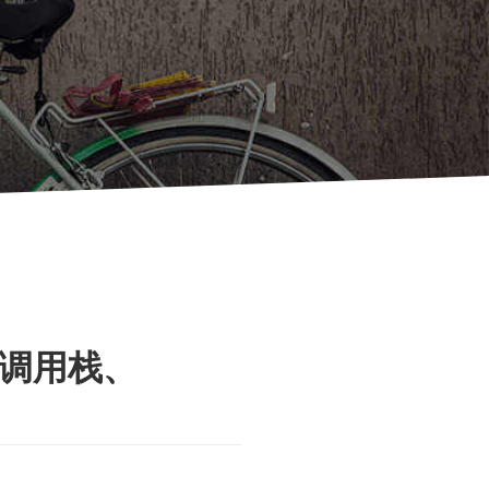
号表、调用栈、
）