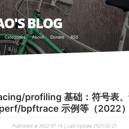
O'S BLOG
Categories
About
Donate
RSS
tracing/profiling 基础：符
perf/bpftrace 示例等（2022
Published at 2022-07-18 | Last Update 2023-02-21