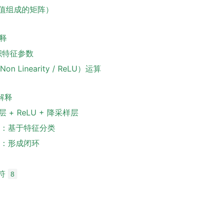
素值组成的矩阵）
解释
卷积特征参数
 Linearity / ReLU）运算
观解释
层 + ReLU + 降采样层
层：基于特征分类
播：形成闭环
字符
8