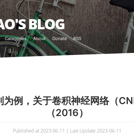
O'S BLOG
Categories
About
Donate
RSS
识别为例，关于卷积神经网络（C
（2016）
Published at 2023-06-11 | Last Update 2023-06-11