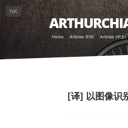
TOC
ARTHURCHIA
Home
Articles (EN)
Articles (中文)
[译] 以图像