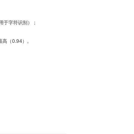
要用于字符识别）；
；
高（0.94）。