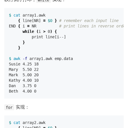
$ 
cat 
array1.awk

{
 line[NR] 
=
$0
}
# remember each input line
END 
{
 i 
=
 NR          
# print lines in reverse order
while
(
i 
>
 0
)
{
          print line[i--]

}
}
$ 
awk
-f
 array1.awk emp.data

Susie 4.25 18

Mary  5.50 22

Mark  5.00 20

Kathy 4.00 10

Dan   3.75 0

实现：
for
$ 
cat 
array2.awk
