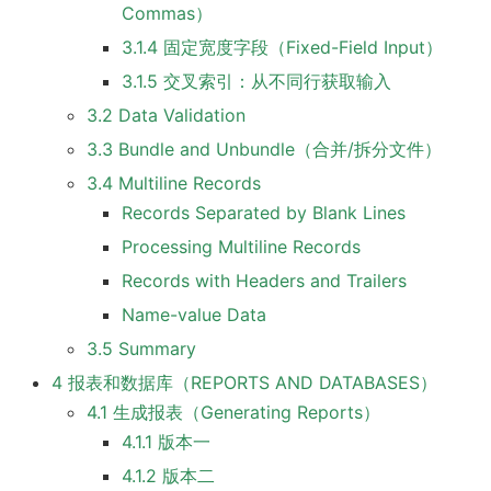
Commas）
3.1.4 固定宽度字段（Fixed-Field Input）
3.1.5 交叉索引：从不同行获取输入
3.2 Data Validation
3.3 Bundle and Unbundle（合并/拆分文件）
3.4 Multiline Records
Records Separated by Blank Lines
Processing Multiline Records
Records with Headers and Trailers
Name-value Data
3.5 Summary
4 报表和数据库（REPORTS AND DATABASES）
4.1 生成报表（Generating Reports）
4.1.1 版本一
4.1.2 版本二