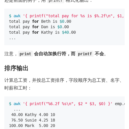
printf
$ 
awk
'{ printf("total pay for %s is $%.2f\n", $1, $
total pay 
for 
Beth is 
$0
.00

total pay 
for 
Dan is 
$0
.00

total pay 
for 
Kathy is 
$40
.00

注意，
会自动加换行符，而
不会
。
print
printf
排序输出
计算总工资，并按总工资排序，字段顺序为总工资、名字、
时薪和工时：
$ 
awk
'{ printf("%6.2f %s\n", $2 * $3, $0) }'
 emp.da
  ...

 40.00 Kathy 4.00 10

 76.50 Susie 4.25 18

100.00 Mark  5.00 20
