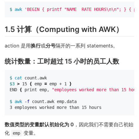
$ 
awk
'BEGIN { printf "NAME  RATE HOURS\n\n"; } { pr
1.5 计算（Computing with AWK）
action 是用
换行
或
分号
隔开的一系列 statements。
统计数量：工时超过 15 小时的员工人数
$ 
cat 
$3
>
 15 
{
 emp 
=
 emp + 1 
}
END 
{
 print emp, 
"employees worked more than 15 hour
$ 
awk
-f
 count.awk emp.data

数值类型的变量默认初始化为 0
，因此我们不需要自己初始
化
变量。
emp