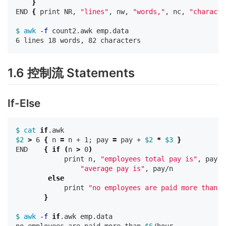
}
END 
{
 print NR, 
"lines"
, nw, 
"words,"
, nc, 
"characte
$ 
awk
-f
 count2.awk emp.data

1.6 控制流 Statements
If-Else
$ 
cat 
if
$2
>
 6 
{
 n 
=
 n + 1
;
 pay 
=
 pay + 
$2
*
$3
}
END    
{
if
(
n 
>
 0
)
            print n, 
"employees total pay is"
, pay,

"average pay is"
, pay/n

else

print 
"no employees are paid more than 
$
}
$ 
awk
-f
if
.awk emp.data
