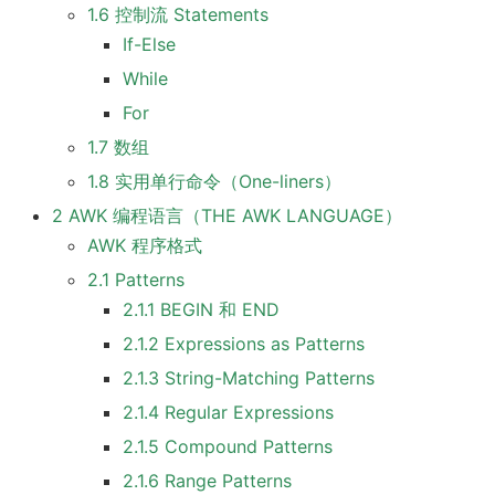
1.6 控制流 Statements
If-Else
While
For
1.7 数组
1.8 实用单行命令（One-liners）
2 AWK 编程语言（THE AWK LANGUAGE）
AWK 程序格式
2.1 Patterns
2.1.1 BEGIN 和 END
2.1.2 Expressions as Patterns
2.1.3 String-Matching Patterns
2.1.4 Regular Expressions
2.1.5 Compound Patterns
2.1.6 Range Patterns