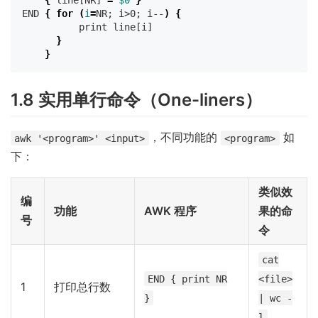
{
 line[NR] 
=
$0
}
END 
{
for
(
i
=
NR
;
 i>0
;
 i--
)
{
          print line[i]

}
}
1.8 实用单行命令（One-liners）
，不同功能的
如
awk '<program>' <input>
<program>
下：
类似效
编
功能
AWK 程序
果的命
号
令
cat
END { print NR
<file>
1
打印总行数
}
| wc -
l