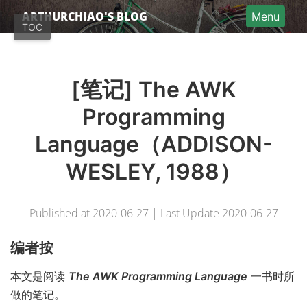
Home
ARTHURCHIAO'S BLOG
Menu
TOC
Articles (EN)
Articles (中文)
[笔记] The AWK
Categories
About
Programming
Donate
Language（ADDISON-
RSS
WESLEY, 1988）
Published at 2020-06-27 | Last Update 2020-06-27
编者按
本文是阅读
The AWK Programming Language
一书时所
做的笔记。