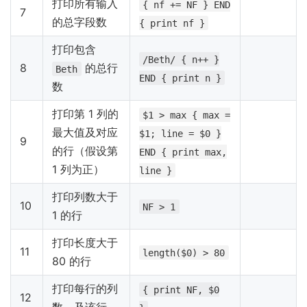
打印所有输入
{ nf += NF } END
7
的总字段数
{ print nf }
打印包含
/Beth/ { n++ }
8
的总行
Beth
END { print n }
数
打印第 1 列的
$1 > max { max =
最大值及对应
$1; line = $0 }
9
的行（假设第
END { print max,
1 列为正）
line }
打印列数大于
10
NF > 1
1 的行
打印长度大于
11
length($0) > 80
80 的行
打印每行的列
{ print NF, $0
12