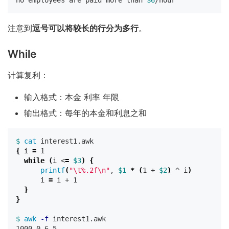
no employees are paid more than 
$6
注意到
逗号可以将较长的行分为多行
。
While
计算复利：
输入格式：本金 利率 年限
输出格式：每年的本金和利息之和
$ 
cat 
{
 i 
=
 1

while
(
i <
=
$3
)
{
printf
(
"
\t
%.2f
\n
"
, 
$1
*
(
1 + 
$2
)
 ^ i
)
      i 
=
 i + 1

}
}
$ 
awk
-f
 interest1.awk

1000 0.6 5
