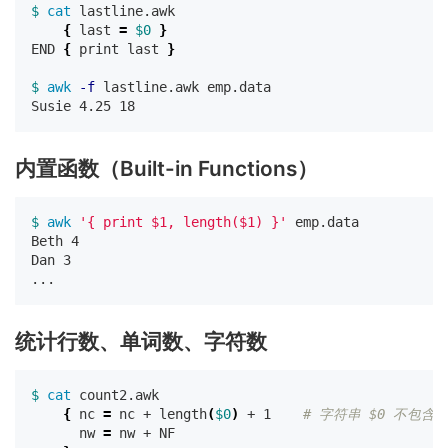
$ 
cat 
lastline.awk

{
 last 
=
$0
}
END 
{
 print last 
}
$ 
awk
-f
 lastline.awk emp.data

内置函数（Built-in Functions）
$ 
awk
'{ print $1, length($1) }'
 emp.data

Beth 4

Dan 3

统计行数、单词数、字符数
$ 
cat 
count2.awk

{
 nc 
=
 nc + length
(
$0
)
 + 1    
# 字符串 $0 不包含
      nw 
=
 nw + NF
