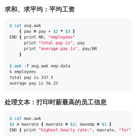
求和、求平均：平均工资
$ 
cat 
avg.awk

{
 pay 
=
 pay + 
$2
*
$3
}
END 
{
 print NR, 
"employees"
      print 
"total pay is"
, pay

      print 
"average pay is"
, pay/NR

}
$ 
awk
-f
 avg.awk emp.data

6 employees

total pay is 337.5

处理文本：打印时薪最高的员工信息
$ 
cat 
$2
>
 maxrate 
{
 maxrate 
=
$2
;
 maxemp 
=
$1
}
END 
{
 print 
"highest hourly rate:"
, maxrate, 
"for"
, 